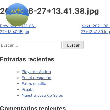
2021-06-27+13.41.38.jpg
Navegación
Previous:
2021-06-
Next:
2021-06-
27+13.40.15.jpg
27+13.41.39.jpg
de
Buscar:
entradas
Entradas recientes
Playa de Andrin
En mi despacho
Fotos castillo
Prueba
Nuestra casa de Sales
Comentarios recientes