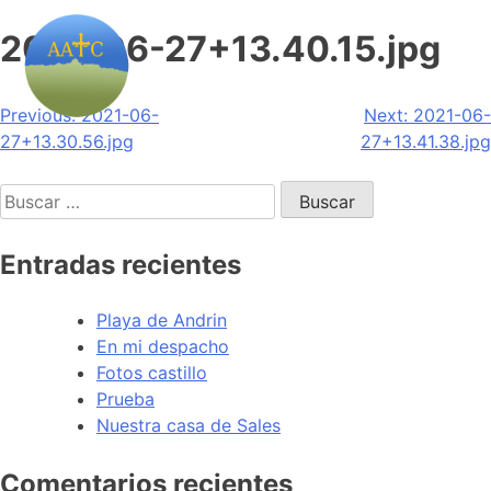
2021-06-27+13.40.15.jpg
Navegación
Previous:
2021-06-
Next:
2021-06-
27+13.30.56.jpg
27+13.41.38.jpg
de
Buscar:
entradas
Entradas recientes
Playa de Andrin
En mi despacho
Fotos castillo
Prueba
Nuestra casa de Sales
Comentarios recientes