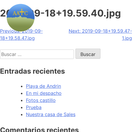
2019-09-18+19.59.40.jpg
Navegación
Previous:
2019-09-
Next:
2019-09-18+19.59.47-
18+19.58.47.jpg
1.jpg
de
Buscar:
entradas
Entradas recientes
Playa de Andrin
En mi despacho
Fotos castillo
Prueba
Nuestra casa de Sales
Comentarios recientes