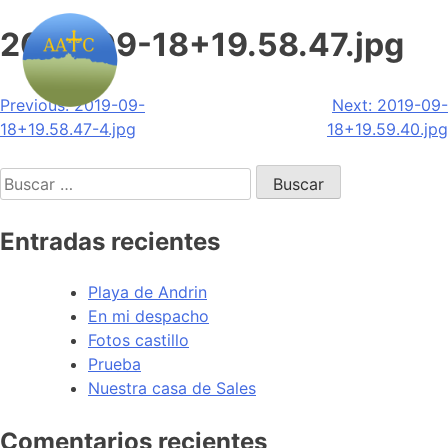
2019-09-18+19.58.47.jpg
Navegación
Previous:
2019-09-
Next:
2019-09-
18+19.58.47-4.jpg
18+19.59.40.jpg
de
Buscar:
entradas
Entradas recientes
Playa de Andrin
En mi despacho
Fotos castillo
Prueba
Nuestra casa de Sales
Comentarios recientes