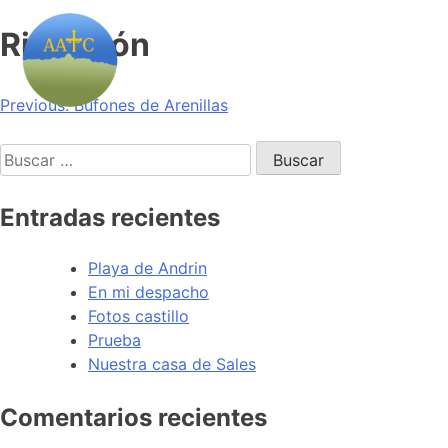
Rio Purón
Navegación
Previous:
Bufones de Arenillas
de
Buscar:
entradas
Entradas recientes
Playa de Andrin
En mi despacho
Fotos castillo
Prueba
Nuestra casa de Sales
Comentarios recientes