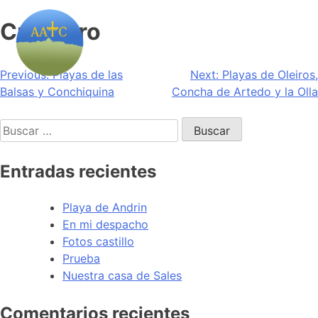
Cudillero
Navegación
Previous:
Playas de las
Next:
Playas de Oleiros,
Balsas y Conchiquina
Concha de Artedo y la Olla
de
Buscar:
entradas
Entradas recientes
Playa de Andrin
En mi despacho
Fotos castillo
Prueba
Nuestra casa de Sales
Comentarios recientes