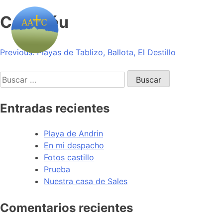
Cadavéu
Navegación
Previous:
Playas de Tablizo, Ballota, El Destillo
de
Buscar:
entradas
Entradas recientes
Playa de Andrin
En mi despacho
Fotos castillo
Prueba
Nuestra casa de Sales
Comentarios recientes