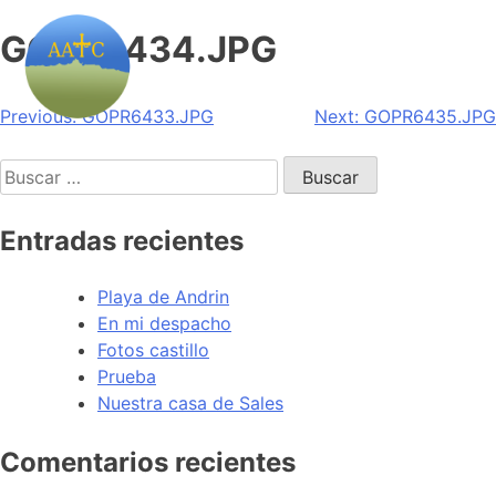
GOPR6434.JPG
Navegación
Previous:
GOPR6433.JPG
Next:
GOPR6435.JPG
de
Buscar:
entradas
Entradas recientes
Playa de Andrin
En mi despacho
Fotos castillo
Prueba
Nuestra casa de Sales
Comentarios recientes