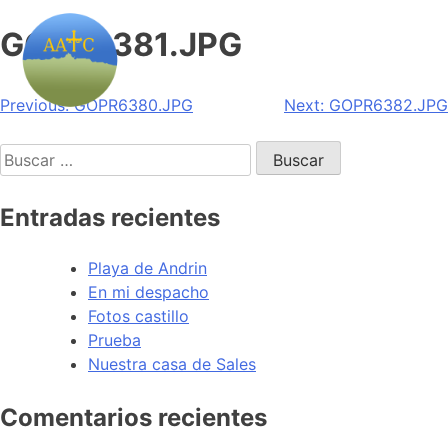
GOPR6381.JPG
Navegación
Previous:
GOPR6380.JPG
Next:
GOPR6382.JPG
de
Buscar:
entradas
Entradas recientes
Playa de Andrin
En mi despacho
Fotos castillo
Prueba
Nuestra casa de Sales
Comentarios recientes