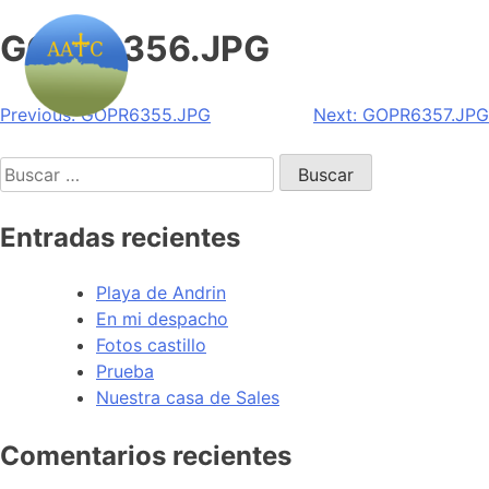
GOPR6356.JPG
Navegación
Previous:
GOPR6355.JPG
Next:
GOPR6357.JPG
de
Buscar:
entradas
Entradas recientes
Playa de Andrin
En mi despacho
Fotos castillo
Prueba
Nuestra casa de Sales
Comentarios recientes