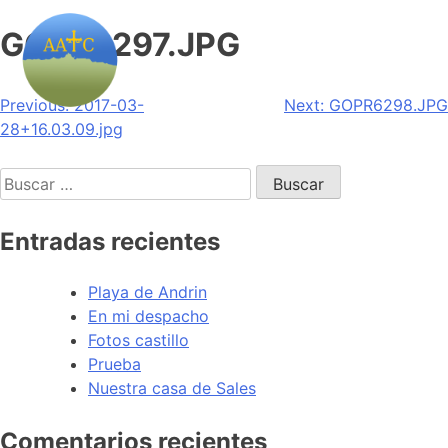
GOPR6297.JPG
Navegación
Previous:
2017-03-
Next:
GOPR6298.JPG
28+16.03.09.jpg
de
Buscar:
entradas
Entradas recientes
Playa de Andrin
En mi despacho
Fotos castillo
Prueba
Nuestra casa de Sales
Comentarios recientes