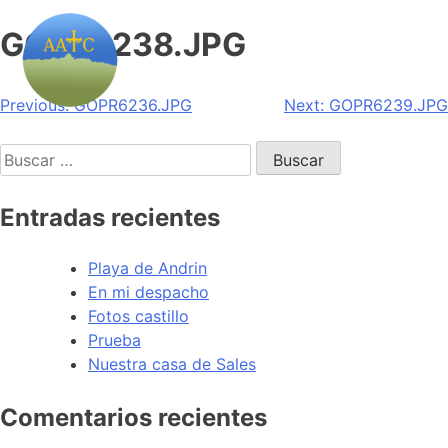
GOPR6238.JPG
Navegación
Previous:
GOPR6236.JPG
Next:
GOPR6239.JPG
de
Buscar:
entradas
Entradas recientes
Playa de Andrin
En mi despacho
Fotos castillo
Prueba
Nuestra casa de Sales
Comentarios recientes