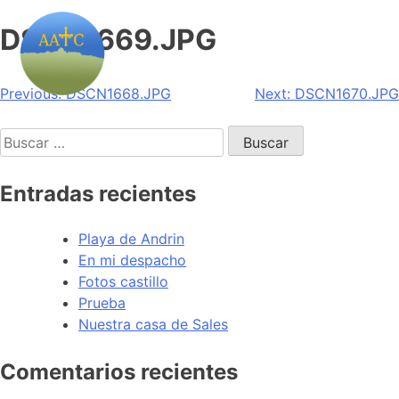
DSCN1669.JPG
Navegación
Previous:
DSCN1668.JPG
Next:
DSCN1670.JPG
de
Buscar:
entradas
Entradas recientes
Playa de Andrin
En mi despacho
Fotos castillo
Prueba
Nuestra casa de Sales
Comentarios recientes