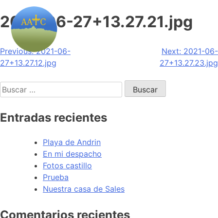
2021-06-27+13.27.21.jpg
Navegación
Previous:
2021-06-
Next:
2021-06-
27+13.27.12.jpg
27+13.27.23.jpg
de
Buscar:
entradas
Entradas recientes
Playa de Andrin
En mi despacho
Fotos castillo
Prueba
Nuestra casa de Sales
Comentarios recientes