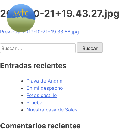
2019-10-21+19.43.27.jpg
Navegación
Previous:
2019-10-21+19.38.58.jpg
de
Buscar:
entradas
Entradas recientes
Playa de Andrin
En mi despacho
Fotos castillo
Prueba
Nuestra casa de Sales
Comentarios recientes