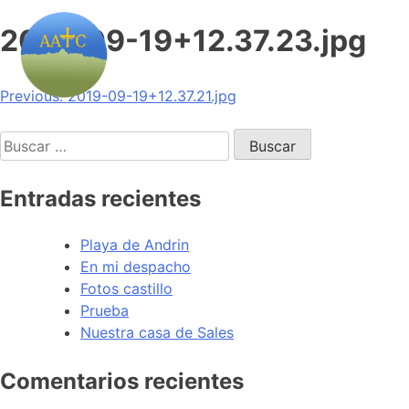
2019-09-19+12.37.23.jpg
Navegación
Previous:
2019-09-19+12.37.21.jpg
de
Buscar:
entradas
Entradas recientes
Playa de Andrin
En mi despacho
Fotos castillo
Prueba
Nuestra casa de Sales
Comentarios recientes