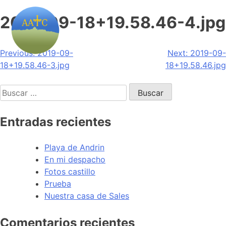
2019-09-18+19.58.46-4.jpg
Navegación
Previous:
2019-09-
Next:
2019-09-
18+19.58.46-3.jpg
18+19.58.46.jpg
de
Buscar:
entradas
Entradas recientes
Playa de Andrin
En mi despacho
Fotos castillo
Prueba
Nuestra casa de Sales
Comentarios recientes