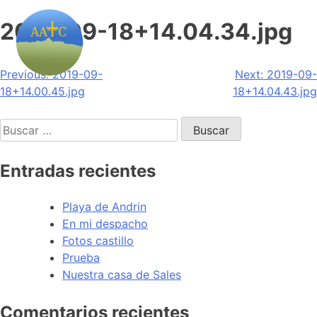
2019-09-18+14.04.34.jpg
Navegación
Previous:
2019-09-
Next:
2019-09-
18+14.00.45.jpg
18+14.04.43.jpg
de
Buscar:
entradas
Entradas recientes
Playa de Andrin
En mi despacho
Fotos castillo
Prueba
Nuestra casa de Sales
Comentarios recientes