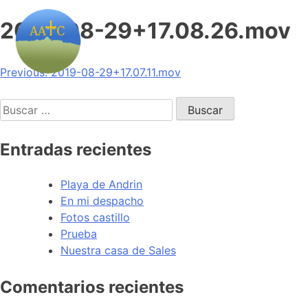
2019-08-29+17.08.26.mov
Navegación
Previous:
2019-08-29+17.07.11.mov
de
Buscar:
entradas
Entradas recientes
Playa de Andrin
En mi despacho
Fotos castillo
Prueba
Nuestra casa de Sales
Comentarios recientes