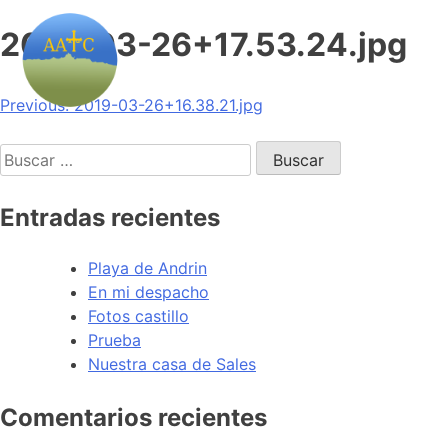
2019-03-26+17.53.24.jpg
Navegación
Previous:
2019-03-26+16.38.21.jpg
de
Buscar:
entradas
Entradas recientes
Playa de Andrin
En mi despacho
Fotos castillo
Prueba
Nuestra casa de Sales
Comentarios recientes