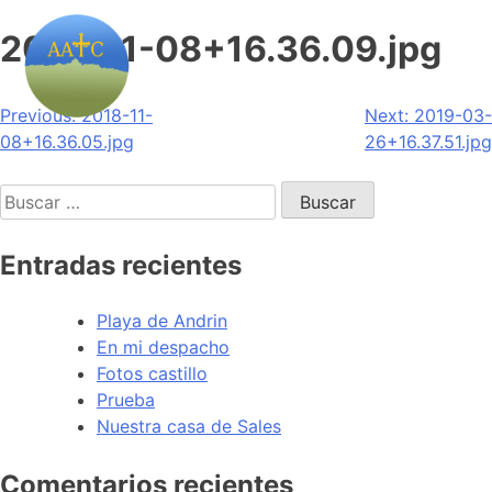
2018-11-08+16.36.09.jpg
Navegación
Previous:
2018-11-
Next:
2019-03-
08+16.36.05.jpg
26+16.37.51.jpg
de
Buscar:
entradas
Entradas recientes
Playa de Andrin
En mi despacho
Fotos castillo
Prueba
Nuestra casa de Sales
Comentarios recientes