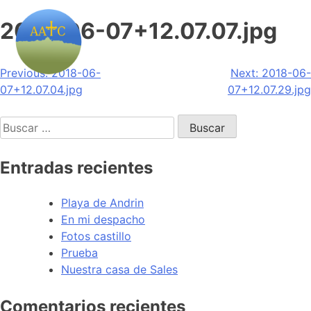
2018-06-07+12.07.07.jpg
Navegación
Previous:
2018-06-
Next:
2018-06-
07+12.07.04.jpg
07+12.07.29.jpg
de
Buscar:
entradas
Entradas recientes
Playa de Andrin
En mi despacho
Fotos castillo
Prueba
Nuestra casa de Sales
Comentarios recientes