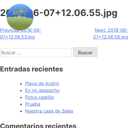
2018-06-07+12.06.55.jpg
Navegación
Previous:
2018-06-
Next:
2018-06-
07+12.06.53.jpg
07+12.06.58.jpg
de
Buscar:
entradas
Entradas recientes
Playa de Andrin
En mi despacho
Fotos castillo
Prueba
Nuestra casa de Sales
Comentarios recientes