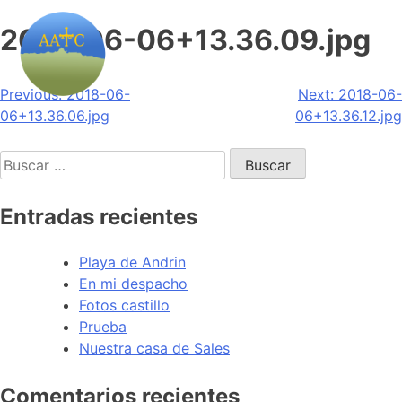
2018-06-06+13.36.09.jpg
Navegación
Previous:
2018-06-
Next:
2018-06-
06+13.36.06.jpg
06+13.36.12.jpg
de
Buscar:
entradas
Entradas recientes
Playa de Andrin
En mi despacho
Fotos castillo
Prueba
Nuestra casa de Sales
Comentarios recientes