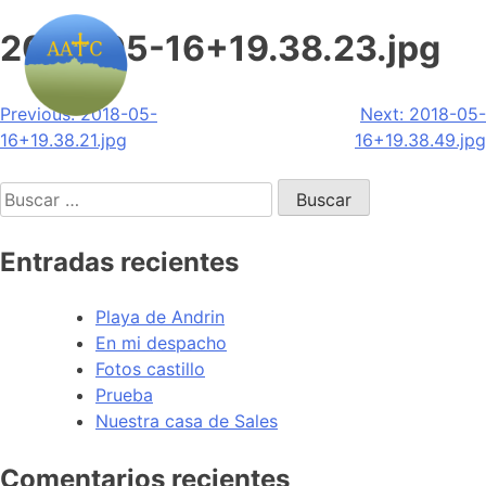
2018-05-16+19.38.23.jpg
Navegación
Previous:
2018-05-
Next:
2018-05-
16+19.38.21.jpg
16+19.38.49.jpg
de
Buscar:
entradas
Entradas recientes
Playa de Andrin
En mi despacho
Fotos castillo
Prueba
Nuestra casa de Sales
Comentarios recientes