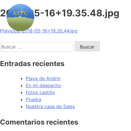
2018-05-16+19.35.48.jpg
Navegación
Previous:
2018-05-16+19.35.44.jpg
de
Buscar:
entradas
Entradas recientes
Playa de Andrin
En mi despacho
Fotos castillo
Prueba
Nuestra casa de Sales
Comentarios recientes