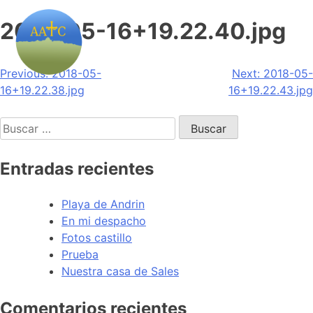
2018-05-16+19.22.40.jpg
Navegación
Previous:
2018-05-
Next:
2018-05-
16+19.22.38.jpg
16+19.22.43.jpg
de
Buscar:
entradas
Entradas recientes
Playa de Andrin
En mi despacho
Fotos castillo
Prueba
Nuestra casa de Sales
Comentarios recientes