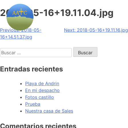
2018-05-16+19.11.04.jpg
Navegación
Previous:
2018-05-
Next:
2018-05-16+19.11.16.jpg
16+14.51.37.jpg
de
Buscar:
entradas
Entradas recientes
Playa de Andrin
En mi despacho
Fotos castillo
Prueba
Nuestra casa de Sales
Comentarios recientes