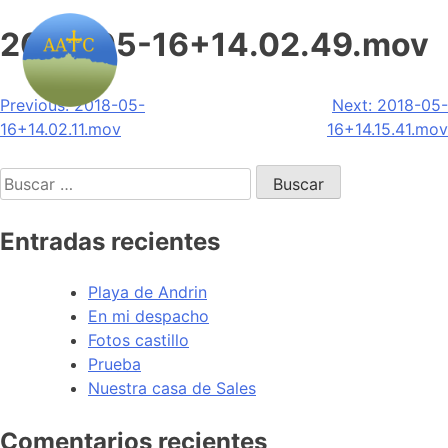
2018-05-16+14.02.49.mov
Navegación
Previous:
2018-05-
Next:
2018-05-
16+14.02.11.mov
16+14.15.41.mov
de
Buscar:
entradas
Entradas recientes
Playa de Andrin
En mi despacho
Fotos castillo
Prueba
Nuestra casa de Sales
Comentarios recientes