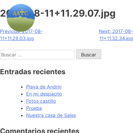
2017-08-11+11.29.07.jpg
Navegación
Previous:
2017-08-
Next:
2017-08-
11+11.29.03.jpg
11+11.32.34.jpg
de
Buscar:
entradas
Entradas recientes
Playa de Andrin
En mi despacho
Fotos castillo
Prueba
Nuestra casa de Sales
Comentarios recientes