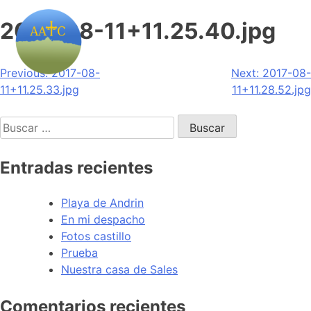
2017-08-11+11.25.40.jpg
Navegación
Previous:
2017-08-
Next:
2017-08-
11+11.25.33.jpg
11+11.28.52.jpg
de
Buscar:
entradas
Entradas recientes
Playa de Andrin
En mi despacho
Fotos castillo
Prueba
Nuestra casa de Sales
Comentarios recientes