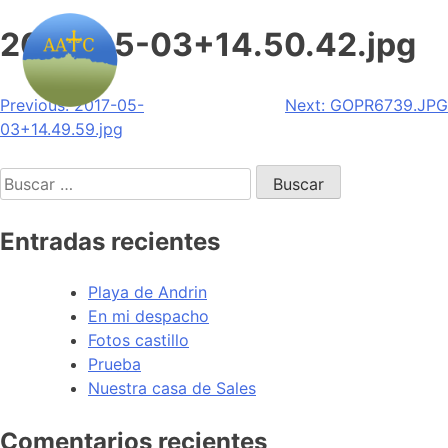
2017-05-03+14.50.42.jpg
Navegación
Previous:
2017-05-
Next:
GOPR6739.JPG
03+14.49.59.jpg
de
Buscar:
entradas
Entradas recientes
Playa de Andrin
En mi despacho
Fotos castillo
Prueba
Nuestra casa de Sales
Comentarios recientes