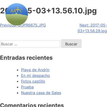
2017-05-03+13.56.10.jpg
Navegación
Previous:
GOPR6675.JPG
Next:
2017-05-
03+13.56.28.jpg
de
Buscar:
entradas
Entradas recientes
Playa de Andrin
En mi despacho
Fotos castillo
Prueba
Nuestra casa de Sales
Comentarios recientes